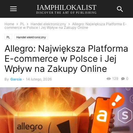
IAMPHILOKALIST
DISCOVER THE ART OF PUBLISHING
Home
PL
Handel elektroniczny
Allegro: Największa Platforma E-
commerce w Polsce i Jej Wpływ na Zakupy Online
PL
Handel elektroniczny
Allegro: Największa Platforma
E-commerce w Polsce i Jej
Wpływ na Zakupy Online
129
0
By
Garcia
-
14 lutego, 2026