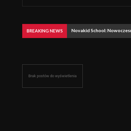
Novakid School: Nowoczesna
BREAKING NEWS
Brak postów do wyświetlenia