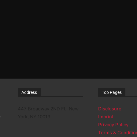
Address
Top Pages
447 Broadway 2ND FL, New
Disclosure
,
York, NY 10013
Imprint
Privacy Policy
Terms & Conditio