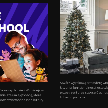
Stwórz wyjątkową atmosferę wn
łączenia funkcjonalności, estety
łczesnych dzieci W dzisiejszym
przestrzeni oraz stworzyć atmosf
żniejszą umiejętnością, która
Loberon pomaga...
raz otwartość na inne kultury.