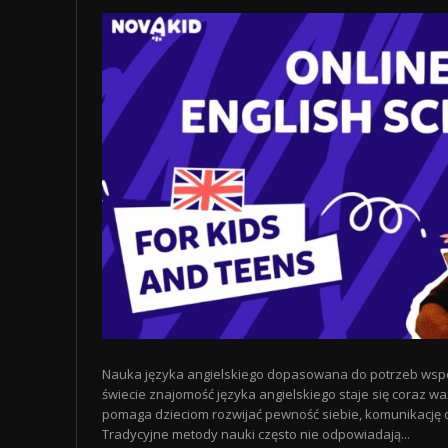
Nauka języka angielskiego dopasowana do potrzeb wspó
świecie znajomość języka angielskiego staje się coraz wa
pomaga dzieciom rozwijać pewność siebie, komunikację o
Tradycyjne metody nauki często nie odpowiadają...