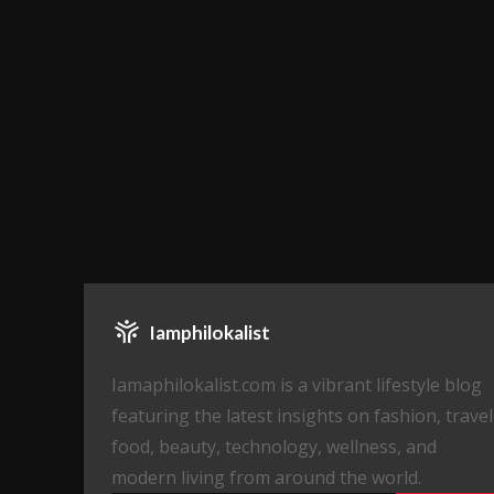
Iamphilokalist
Iamaphilokalist.com is a vibrant lifestyle blog
featuring the latest insights on fashion, travel
food, beauty, technology, wellness, and
modern living from around the world.