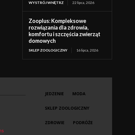
WYSTRÓJ WNĘTRZ
22 lipca, 2026
Zooplus: Kompleksowe
rozwiązania dla zdrowia,
komfortu i szczęścia zwierząt
domowych
SKLEP ZOOLOGICZNY
16 lipca, 2026
JEDZENIE
MODA
SKLEP ZOOLOGICZNY
ZDROWIE
PODRÓŻE
ns