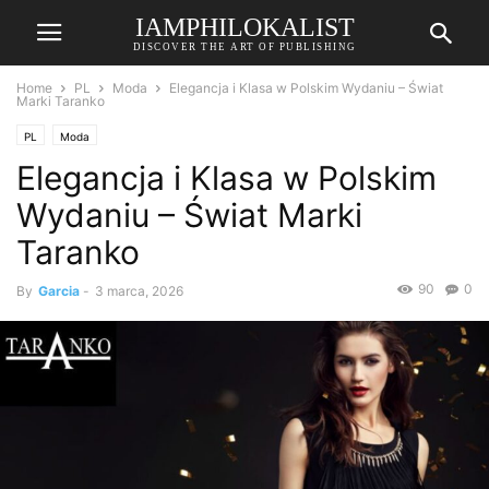
IAMPHILOKALIST
DISCOVER THE ART OF PUBLISHING
Home
PL
Moda
Elegancja i Klasa w Polskim Wydaniu – Świat
Marki Taranko
PL
Moda
Elegancja i Klasa w Polskim
Wydaniu – Świat Marki
Taranko
90
0
By
Garcia
-
3 marca, 2026