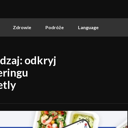
Zdrowie
Podróże
Language
dzaj: odkryj
eringu
etly