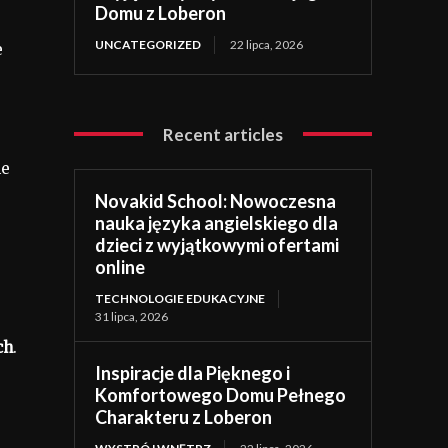
Domu z Loberon
UNCATEGORIZED
22 lipca, 2026
e
Recent articles
ne
Novakid School: Nowoczesna
nauka języka angielskiego dla
dzieci z wyjątkowymi ofertami
online
TECHNOLOGIE EDUKACYJNE
31 lipca, 2026
ch
.
Inspiracje dla Pięknego i
Komfortowego Domu Pełnego
Charakteru z Loberon