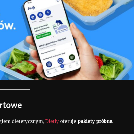
artowe
ingiem dietetycznym,
Dietly
oferuje
pakiety próbne
.