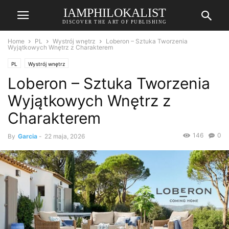
IAMPHILOKALIST
DISCOVER THE ART OF PUBLISHING
Home
PL
Wystrój wnętrz
Loberon – Sztuka Tworzenia
Wyjątkowych Wnętrz z Charakterem
PL
Wystrój wnętrz
Loberon – Sztuka Tworzenia
Wyjątkowych Wnętrz z
Charakterem
146
0
By
Garcia
-
22 maja, 2026