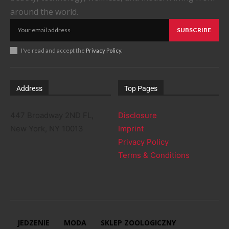
around the world.
SUBSCRIBE
I've read and accept the
Privacy Policy
.
Address
Top Pages
447 Broadway 2ND FL,
Disclosure
New York, NY 10013
Imprint
Privacy Policy
Terms & Conditions
JEDZENIE
MODA
SKLEP ZOOLOGICZNY