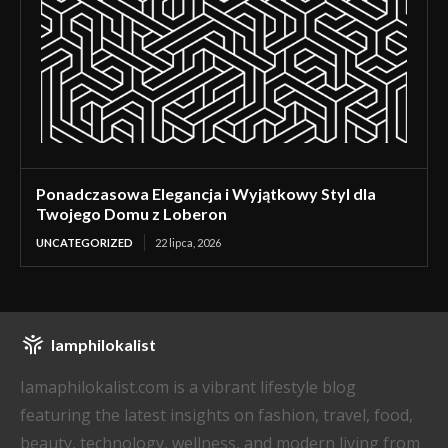
Ponadczasowa Elegancja i Wyjątkowy Styl dla
Twojego Domu z Loberon
UNCATEGORIZED
22 lipca, 2026
Iamphilokalist
Iamaphilokalist.com is a vibrant lifestyle blog
featuring the latest insights on fashion, travel, food,
beauty, technology, wellness, and modern living from