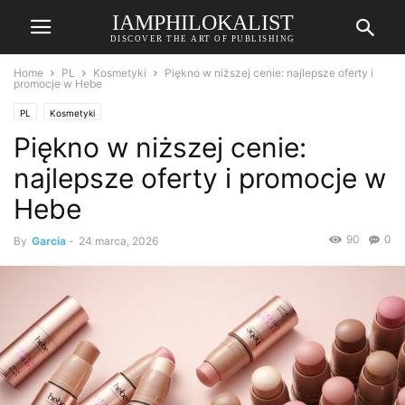
IAMPHILOKALIST
DISCOVER THE ART OF PUBLISHING
Home
PL
Kosmetyki
Piękno w niższej cenie: najlepsze oferty i
promocje w Hebe
PL
Kosmetyki
Piękno w niższej cenie:
najlepsze oferty i promocje w
Hebe
90
0
By
Garcia
-
24 marca, 2026