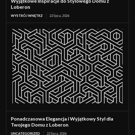
Wyjątkowe Inspiracje do Stylowego Domu z
Loberon
WYSTRÓJ WNĘTRZ
22 lipca, 2026
Ponadczasowa Elegancja i Wyjątkowy Styl dla
Twojego Domu z Loberon
UNCATEGORIZED
22 lipca, 2026