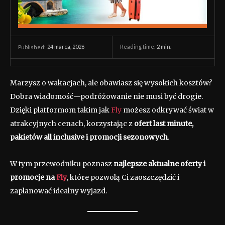
24 marca, 2026
Reading time:
2
min.
Published:
Marzysz o wakacjach, ale obawiasz się wysokich kosztów?
Dobra wiadomość—podróżowanie nie musi być drogie.
Dzięki platformom takim jak
Fly
możesz odkrywać świat w
atrakcyjnych cenach, korzystając z
ofert last minute,
pakietów all inclusive i promocji sezonowych
.
W tym przewodniku poznasz
najlepsze aktualne oferty i
promocje na
Fly
, które pozwolą Ci zaoszczędzić i
zaplanować idealny wyjazd.