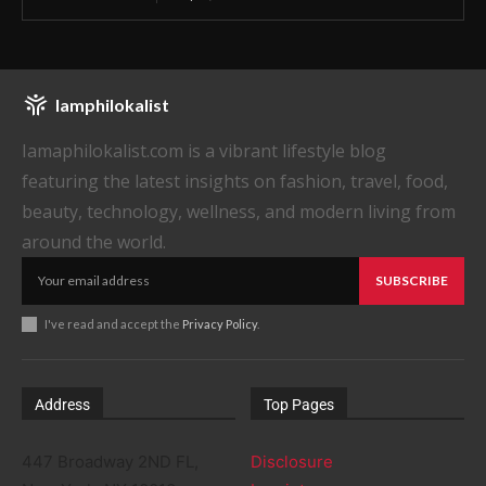
Iamphilokalist
Iamaphilokalist.com is a vibrant lifestyle blog
featuring the latest insights on fashion, travel, food,
beauty, technology, wellness, and modern living from
around the world.
SUBSCRIBE
I've read and accept the
Privacy Policy
.
Address
Top Pages
447 Broadway 2ND FL,
Disclosure