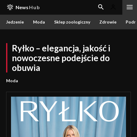
News
Hub
Jedzenie
Moda
Sklep zoologiczny
Zdrowie
Podr
Ryłko – elegancja, jakość i
nowoczesne podejście do
obuwia
Moda