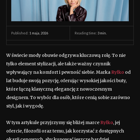
1 maja, 2026
Reading time:
3
min.
Published:
W świecie mody obuwie odgrywa kluczową rolę. To nie
tylko element stylizacji, ale także ważny czynnik
wpływający na komfort i pewność siebie. Marka
Ryłko
od
lat buduje swoją pozycję, oferując wysokiej jakości buty,
które łączą klasyczną elegancję z nowoczesnym
designem. To wybór dla osób, które cenią sobie zarówno
styl, jak i wygodę.
W tym artykule przyjrzymy się bliżej marce
Ryłko
, jej
ofercie, filozofii oraz temu, jak korzystać z dostępnych
okazji cenowych, aby kupować jeszcze bardziej