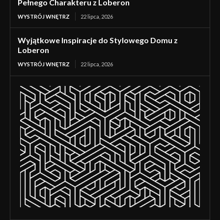
Pełnego Charakteru z Loberon
WYSTRÓJ WNĘTRZ
22 lipca, 2026
Wyjątkowe Inspiracje do Stylowego Domu z
Loberon
WYSTRÓJ WNĘTRZ
22 lipca, 2026