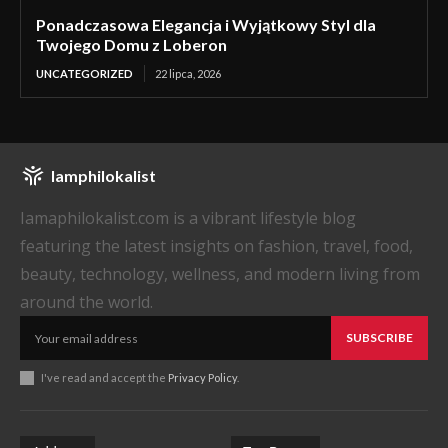
Ponadczasowa Elegancja i Wyjątkowy Styl dla
Twojego Domu z Loberon
UNCATEGORIZED
22 lipca, 2026
Iamphilokalist
Iamaphilokalist.com is a vibrant lifestyle blog
featuring the latest insights on fashion, travel, food,
beauty, technology, wellness, and modern living from
around the world.
SUBSCRIBE
I've read and accept the
Privacy Policy
.