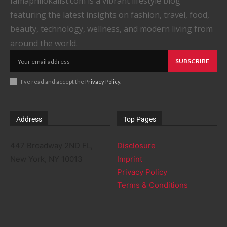
Iamaphilokalist.com is a vibrant lifestyle blog
featuring the latest insights on fashion, travel, food,
beauty, technology, wellness, and modern living from
around the world.
SUBSCRIBE
I've read and accept the
Privacy Policy
.
Address
Top Pages
447 Broadway 2ND FL,
Disclosure
New York, NY 10013
Imprint
Privacy Policy
Terms & Conditions