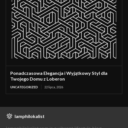
Ponadczasowa Elegancja i Wyjątkowy Styl dla
Twojego Domu z Loberon
UNCATEGORIZED
22 lipca, 2026
Iamphilokalist