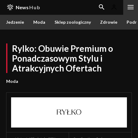
News
Hub
Jedzenie
Moda
Sklep zoologiczny
Zdrowie
Podr
Rylko: Obuwie Premium o
Ponadczasowym Stylu i
Atrakcyjnych Ofertach
Moda