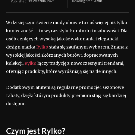
15 kwietnia, 2026
Reading time:
3
min.
Published:
W dzisiejszym świecie mody obuwie to coś więcej niż tylko
konieczność — to wyraz stylu, komfortu i osobowości. Dla
osób ceniących wysoką jakość wykonania i elegancki
design marka
Rylko
stała się zaufanym wyborem. Znana z
wysokiej jakości skórzanych butów i dopracowanych
kolekcji,
Rylko
łączy tradycję z nowoczesnymi trendami,
oferując produkty, które wyróżniają się na tle innych.
Dodatkowym atutem są regularne promocje i sezonowe
rabaty, dzięki którym produkty premium stają się bardziej
dostępne.
Czym jest Rylko?