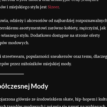
w i miejskiego stylu jest
Sizeer
.
uwia, odzieży i akcesoriów od najbardziej rozpoznawalnyc
szerokiemu asortymentowi zarówno kobiety, mężczyźni, jak 
własnego stylu. Dodatkowo dostępne na stronie oferty
kupów modowych.
i streetwearu, popularności sneakersów oraz temu, dlacze
lepów przez miłośników miejskiej mody.
półczesnej Mody
kojarzona głównie ze środowiskiem skate, hip-hopem i kult
alnych trendów modowych i pojawia się nawet na wybiegach