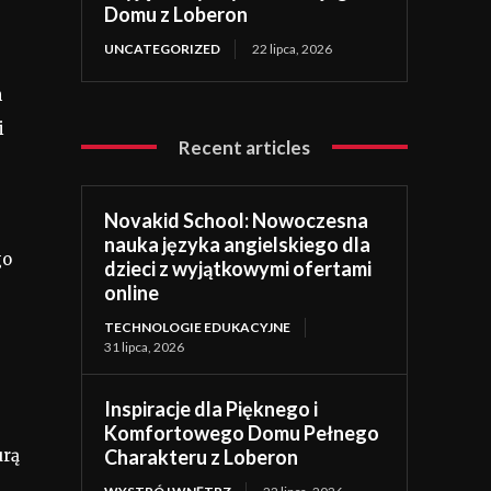
Domu z Loberon
UNCATEGORIZED
22 lipca, 2026
h
i
Recent articles
Novakid School: Nowoczesna
nauka języka angielskiego dla
go
dzieci z wyjątkowymi ofertami
online
TECHNOLOGIE EDUKACYJNE
31 lipca, 2026
Inspiracje dla Pięknego i
Komfortowego Domu Pełnego
Charakteru z Loberon
urą