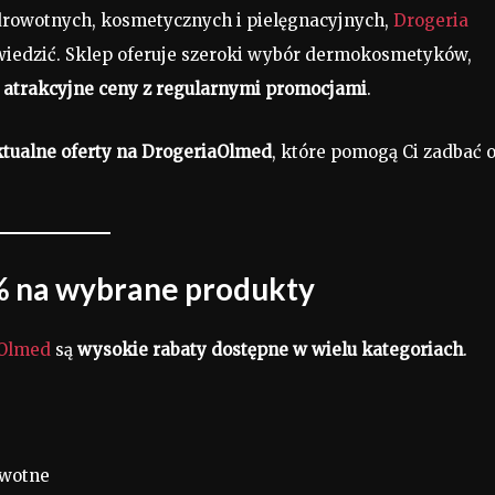
drowotnych, kosmetycznych i pielęgnacyjnych,
Drogeria
wiedzić. Sklep oferuje szeroki wybór dermokosmetyków,
c
atrakcyjne ceny z regularnymi promocjami
.
ktualne oferty na DrogeriaOlmed
, które pomogą Ci zadbać 
0% na wybrane produkty
 Olmed
są
wysokie rabaty dostępne w wielu kategoriach
.
owotne