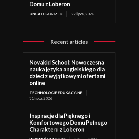
Domu z Loberon
UNCATEGORIZED
22 lipca, 2026
Recent articles
o
Novakid School: Nowoczesna
nauka języka angielskiego dla
dzieci z wyjątkowymi ofertami
online
TECHNOLOGIE EDUKACYJNE
31 lipca, 2026
Inspiracje dla Pięknego i
Komfortowego Domu Pełnego
Charakteru z Loberon