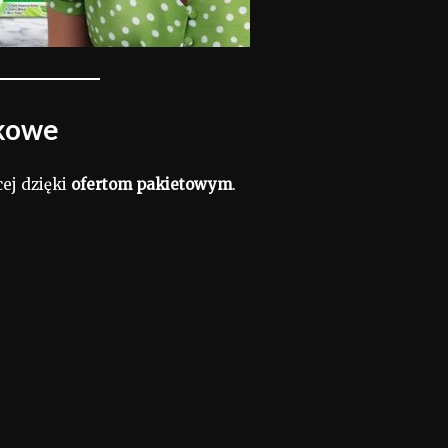
ukowe
cej dzięki
ofertom pakietowym
.