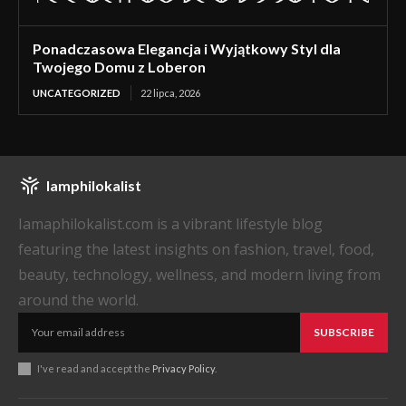
Ponadczasowa Elegancja i Wyjątkowy Styl dla
Twojego Domu z Loberon
UNCATEGORIZED
22 lipca, 2026
Iamphilokalist
Iamaphilokalist.com is a vibrant lifestyle blog
featuring the latest insights on fashion, travel, food,
beauty, technology, wellness, and modern living from
around the world.
SUBSCRIBE
I've read and accept the
Privacy Policy
.