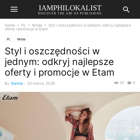
IAMPHILOKALIST
DISCOVER THE ART OF PUBLISHING
Home
PL
Moda
Styl i oszczędności w jednym: odkryj najlepsze
oferty i promocje w Etam
PL
Moda
Styl i oszczędności w
jednym: odkryj najlepsze
oferty i promocje w Etam
97
0
By
Garcia
-
24 marca, 2026