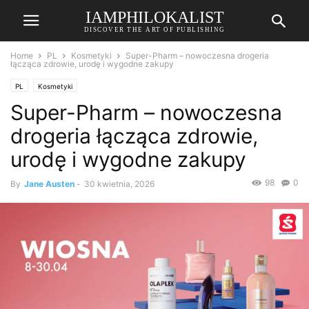
IAMPHILOKALIST
DISCOVER THE ART OF PUBLISHING
Home
PL
Kosmetyki
Super-Pharm – nowoczesna drogeria
łącząca zdrowie, urodę i wygodne zakupy
PL
Kosmetyki
Super-Pharm – nowoczesna
drogeria łącząca zdrowie,
urodę i wygodne zakupy
98
0
By
Jane Austen
-
30 kwietnia, 2026