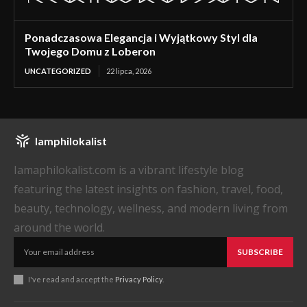
Ponadczasowa Elegancja i Wyjątkowy Styl dla
Twojego Domu z Loberon
UNCATEGORIZED
22 lipca, 2026
Iamphilokalist
Iamaphilokalist.com is a vibrant lifestyle blog
featuring the latest insights on fashion, travel, food,
beauty, technology, wellness, and modern living from
around the world.
SUBSCRIBE
I've read and accept the
Privacy Policy
.