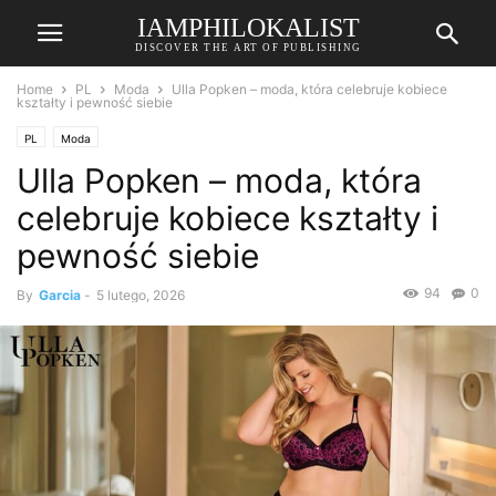
IAMPHILOKALIST
DISCOVER THE ART OF PUBLISHING
Home
PL
Moda
Ulla Popken – moda, która celebruje kobiece
kształty i pewność siebie
PL
Moda
Ulla Popken – moda, która
celebruje kobiece kształty i
pewność siebie
94
0
By
Garcia
-
5 lutego, 2026