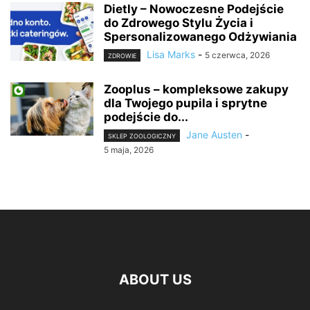
Dietly – Nowoczesne Podejście
do Zdrowego Stylu Życia i
Spersonalizowanego Odżywiania
Lisa Marks
-
5 czerwca, 2026
ZDROWIE
Zooplus – kompleksowe zakupy
dla Twojego pupila i sprytne
podejście do...
Jane Austen
-
SKLEP ZOOLOGICZNY
5 maja, 2026
ABOUT US