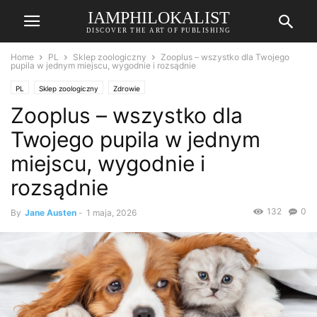
IAMPHILOKALIST
DISCOVER THE ART OF PUBLISHING
Home
PL
Sklep zoologiczny
Zooplus – wszystko dla Twojego
pupila w jednym miejscu, wygodnie i rozsądnie
PL
Sklep zoologiczny
Zdrowie
Zooplus – wszystko dla
Twojego pupila w jednym
miejscu, wygodnie i
rozsądnie
132
0
By
Jane Austen
-
1 maja, 2026