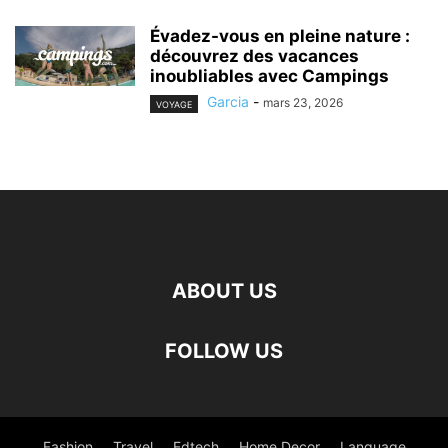
Évadez-vous en pleine nature :
découvrez des vacances
inoubliables avec Campings
Garcia
-
mars 23, 2026
VOYAGE
ABOUT US
FOLLOW US
Fashion
Travel
Edtech
Home Decor
Language