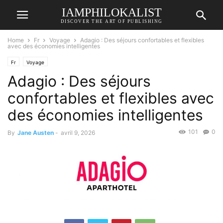
IAMPHILOKALIST
DISCOVER THE ART OF PUBLISHING
Home
Fr
Voyage
Adagio : Des séjours confortables et flexibles
avec des économies intelligentes
Fr
Voyage
Adagio : Des séjours
confortables et flexibles avec
des économies intelligentes
101
0
By
Jane Austen
-
avril 9, 2026