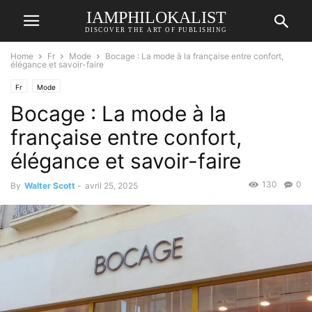
IAMPHILOKALIST
DISCOVER THE ART OF PUBLISHING
Home
Fr
Mode
Bocage : La mode à la française entre confort,
élégance et savoir-faire
Fr
Mode
Bocage : La mode à la
française entre confort,
élégance et savoir-faire
130
0
By
Walter Scott
-
avril 25, 2025