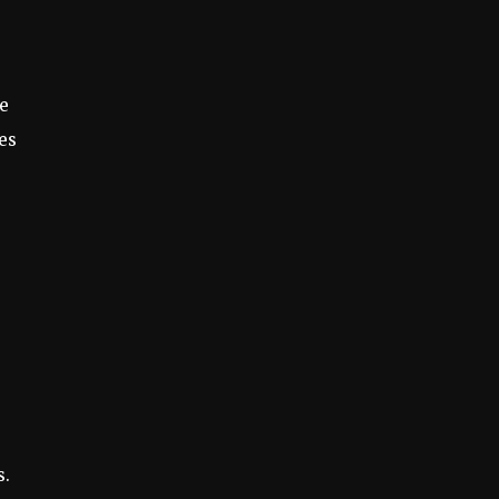
de
es
s.