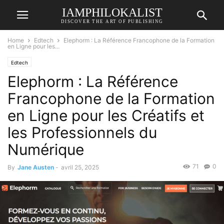
IAMPHILOKALIST
DISCOVER THE ART OF PUBLISHING
Home
Edtech
Elephorm : La Référence Francophone de la Formation
en Ligne pour les...
Edtech
Elephorm : La Référence
Francophone de la Formation
en Ligne pour les Créatifs et
les Professionnels du
Numérique
71
0
By
Jane Austen
-
avril 25, 2025