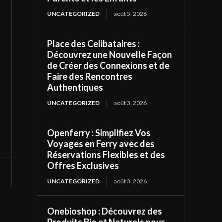
UNCATEGORIZED
août 5, 2026
Place des Celibataires :
Découvrez une Nouvelle Façon
de Créer des Connexions et de
Faire des Rencontres
Authentiques
UNCATEGORIZED
août 3, 2026
Openferry : Simplifiez Vos
Voyages en Ferry avec des
Réservations Flexibles et des
Offres Exclusives
UNCATEGORIZED
août 3, 2026
Onebioshop : Découvrez des
Produits Bio et Naturels pour