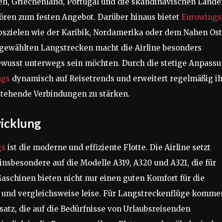
en, Griechenland, Portugal und die skandinavischen Lände
ören zum festen Angebot. Darüber hinaus bietet
Eurowings
ubszielen wie der Karibik, Nordamerika oder dem Nahen Os
usgewählten Langstrecken macht die Airline besonders
sbewusst unterwegs sein möchten. Durch die stetige Anpass
ngs
dynamisch auf Reisetrends und erweitert regelmäßig ih
stehende Verbindungen zu stärken.
wicklung
gs
ist die moderne und effiziente Flotte. Die Airline setzt
insbesondere auf die Modelle A319, A320 und A321, die für
Maschinen bieten nicht nur einen guten Komfort für die
nt und vergleichsweise leise. Für Langstreckenflüge komme
atz, die auf die Bedürfnisse von Urlaubsreisenden