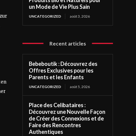
un Mode de Vie Plus Sain
zur
UNCATEGORIZED
août 3, 2026
t
Recent articles
Bebeboutik : Découvrez des
Offres Exclusives pour les
Parents et les Enfants
ten
UNCATEGORIZED
août 5, 2026
ner
Place des Celibataires :
Découvrez une Nouvelle Façon
de Créer des Connexions et de
Faire des Rencontres
Authentiques