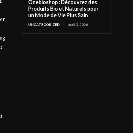
r.
Onebioshop : Découvrez des
Produits Bio et Naturels pour
un Mode de Vie Plus Sain
ten
UNCATEGORIZED
août 3, 2026
ung
r
n