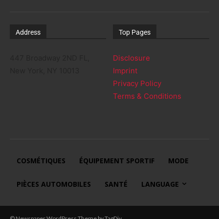
Address
Top Pages
447 Broadway 2ND FL,
Disclosure
New York, NY 10013
Imprint
Privacy Policy
Terms & Conditions
COSMÉTIQUES
ÉQUIPEMENT SPORTIF
MODE
PIÈCES AUTOMOBILES
SANTÉ
LANGUAGE
© Newspaper WordPress Theme by TagDiv