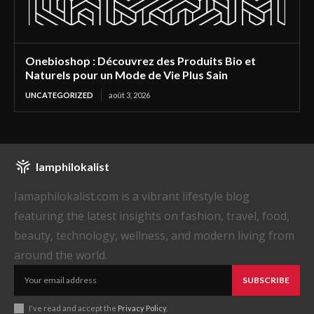
Onebioshop : Découvrez des Produits Bio et
Naturels pour un Mode de Vie Plus Sain
UNCATEGORIZED
août 3, 2026
Iamphilokalist
Iamaphilokalist.com is a vibrant lifestyle blog
featuring the latest insights on fashion, travel, food,
beauty, technology, wellness, and modern living from
around the world.
SUBSCRIBE
I've read and accept the
Privacy Policy
.