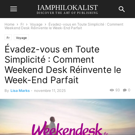
IAMPHILOKALIST
DISCOVER THE ART OF PUBLISHING
Home
Fr
Voyage
Évadez-vous en Toute Simplicité : Comment
Weekend Desk Réinvente le Week-End Parfait
Fr
Voyage
Évadez-vous en Toute
Simplicité : Comment
Weekend Desk Réinvente le
Week-End Parfait
93
0
By
Lisa Marks
-
novembre 11, 2025