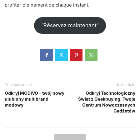
profiter pleinement de chaque instant.
“Réservez maintenant”
Previous article
Next article
Odkryj MODIVO – twój nowy
Odkryj Technologiczny
ulubiony multibrand
Świat z Geekbuying: Twoje
modowy
Centrum Nowoczesnych
Gadżetów