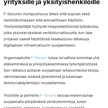
yrityksille ja yksityishenkilöille
F-Securen monipuolisuus tekee siitä sopivan sekä
henkilökohtaiseen että ammatilliseen käyttöön.
Yksityiskäyttäjät hyötyvät helppokäyttöisistä työkaluista,
jotka yksinkertaistavat verkkoturvallisuutta, kun taas
yritykset saavat käyttöönsä skaalautuvia ratkaisuja
digitaalisen infrastruktuurin suojaamiseen.
Organisaatioille
F-Secure
tukee turvallista toimintaa yhä
etäisemmässä ja pilvipohjaisemmassa työympäristössä.
Sen ratkaisut auttavat suojaamaan arkaluonteisia tietoja,
vahvistamaan sisäisiä järjestelmiä ja tukemaan
tietoturvakäytäntöjen noudattamista.
Yksilöille ja perheille
F-Secure
tarjoaa mielenrauhaa
suojaamalla arkipäiväisiä verkkotoimintoja, kuten
selaamista, ostamista, suoratoistoa ja viestintää.