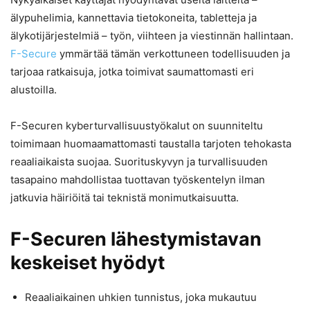
älypuhelimia, kannettavia tietokoneita, tabletteja ja
älykotijärjestelmiä – työn, viihteen ja viestinnän hallintaan.
F-Secure
ymmärtää tämän verkottuneen todellisuuden ja
tarjoaa ratkaisuja, jotka toimivat saumattomasti eri
alustoilla.
F-Securen kyberturvallisuustyökalut on suunniteltu
toimimaan huomaamattomasti taustalla tarjoten tehokasta
reaaliaikaista suojaa. Suorituskyvyn ja turvallisuuden
tasapaino mahdollistaa tuottavan työskentelyn ilman
jatkuvia häiriöitä tai teknistä monimutkaisuutta.
F-Securen lähestymistavan
keskeiset hyödyt
Reaaliaikainen uhkien tunnistus, joka mukautuu