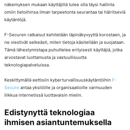
näkemyksen mukaan käyttäjillä tulee olla täysi hallinta
omiin tietoihinsa ilman tarpeetonta seurantaa tai häiritseviä
käytäntöjä.
F-Securen ratkaisut kehitetään läpinäkyvyyttä korostaen, ja
ne viestivät selkeästi, miten tietoja käsitellään ja suojataan.
Tämä lähestymistapa puhuttelee erityisesti käyttäjiä, jotka
arvostavat luottamusta ja vastuullisuutta
teknologiapalveluissa.
Keskittymällä eettisiin kyberturvallisuuskäytäntöihin
F-
Secure
antaa yksilöille ja organisaatioille varmuuden
liikkua internetissä luottavaisin mielin.
Edistynyttä teknologiaa
ihmisen asiantuntemuksella