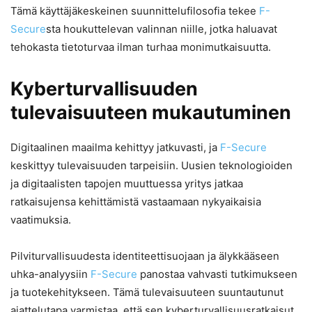
Tämä käyttäjäkeskeinen suunnittelufilosofia tekee
F-
Secure
sta houkuttelevan valinnan niille, jotka haluavat
tehokasta tietoturvaa ilman turhaa monimutkaisuutta.
Kyberturvallisuuden
tulevaisuuteen mukautuminen
Digitaalinen maailma kehittyy jatkuvasti, ja
F-Secure
keskittyy tulevaisuuden tarpeisiin. Uusien teknologioiden
ja digitaalisten tapojen muuttuessa yritys jatkaa
ratkaisujensa kehittämistä vastaamaan nykyaikaisia
vaatimuksia.
Pilviturvallisuudesta identiteettisuojaan ja älykkääseen
uhka-analyysiin
F-Secure
panostaa vahvasti tutkimukseen
ja tuotekehitykseen. Tämä tulevaisuuteen suuntautunut
ajattelutapa varmistaa, että sen kyberturvallisuusratkaisut