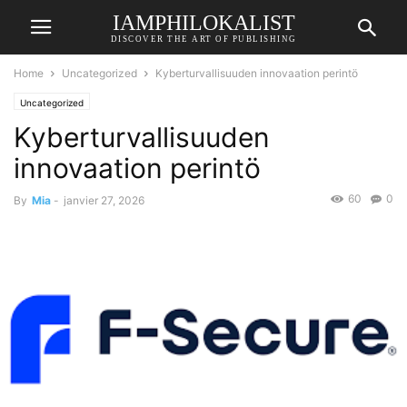
IAMPHILOKALIST
DISCOVER THE ART OF PUBLISHING
Home
Uncategorized
Kyberturvallisuuden innovaation perintö
Uncategorized
Kyberturvallisuuden
innovaation perintö
60
0
By
Mia
-
janvier 27, 2026