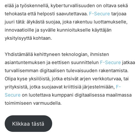
elää ja työskennellä, kyberturvallisuuden on oltava sekä
tehokasta että helposti saavutettavaa.
F-Secure
tarjoaa
juuri tätä: älykästä suojaa, joka rakentuu luottamukselle,
innovaatioille ja syvälle kunnioitukselle käyttäjän
yksityisyyttä kohtaan.
Yhdistämällä kehittyneen teknologian, ihmisten
asiantuntemuksen ja eettisen suunnittelun
F-Secure
jatkaa
turvallisemman digitaalisen tulevaisuuden rakentamista.
Olipa kyse yksilöistä, jotka etsivät arjen verkkoturvaa, tai
yrityksistä, jotka suojaavat kriittisiä järjestelmiään,
F-
Secure
on luotettava kumppani digitaalisessa maailmassa
toimimiseen varmuudella.
Klikkaa tästä