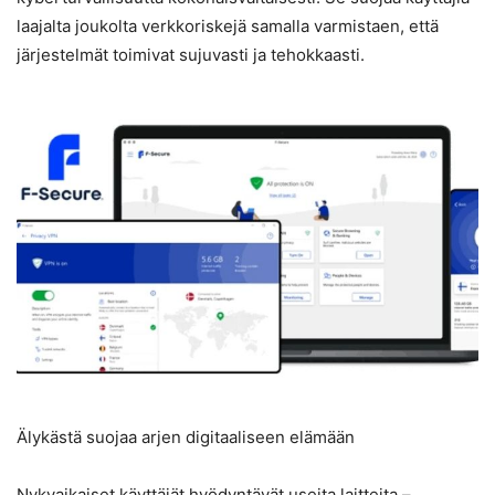
laajalta joukolta verkkoriskejä samalla varmistaen, että
järjestelmät toimivat sujuvasti ja tehokkaasti.
Älykästä suojaa arjen digitaaliseen elämään
Nykyaikaiset käyttäjät hyödyntävät useita laitteita –