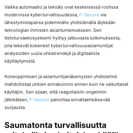
Vaikka automaatio ja tekoäly ovat keskeisessä roolissa
modernissa kyberturvallisuudessa,
F-Secure
vie
lähestymistapansa pidemmälle yhdistämällä älykkään
teknologian ihmisten asiantuntemukseen. Sen
tietoturvaekosysteemi hyötyy jatkuvasta tutkimuksesta,
jota tekevät kokeneet kyberturvallisuusasiantuntijat
analysoiden uusia uhkatrendejä ja digitaalista
käyttäytymistä.
Koneoppimisen ja asiantuntijanäkemysten yhdistelmä
mahdollistaa uhkien ennakoinnin ennen kuin ne vaikuttavat
käyttäjiin. Sen sijaan, että reagoitaisiin ongelmiin
jälkikäteen,
F-Secure
painottaa ennaltaehkäisevää
suojausta.
Saumatonta turvallisuutta