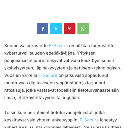
Suomessa perustettu
F-Secure
on pitkään tunnustettu
kyberturvallisuuden edelläkävijänä. Yrityksen
pohjoismaiset juuret näkyvät vahvana keskittymisensä
yksityisyyteen, läpinäkyvyyteen ja eettiseen teknologiaan.
Vuosien varrella
F-Secure
on jatkuvasti sopeutunut
muuttuvaan digitaaliseen ympäristöön ja tarjonnut
ratkaisuja, jotka vastaavat todellisiin tietoturvahaasteisiin
ilman, että käytettävyydestä tingitään.
Toisin kuin perinteiset tietoturvaohjelmistot, jotka
keskittyvät vain yhteen uhkatyyppiin,
F-Secure
lähestyy
kyberturvallisuutta kokonaisvaltaisesti. Se suojaa käyttäjiä