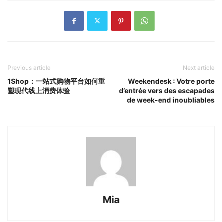
Previous article
Next article
1Shop：一站式购物平台如何重
Weekendesk : Votre porte
塑现代线上消费体验
d’entrée vers des escapades
de week-end inoubliables
Mia