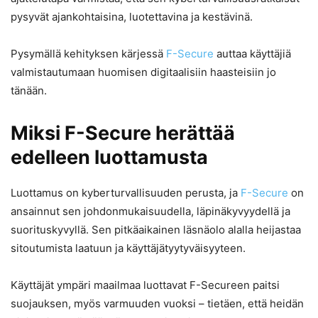
pysyvät ajankohtaisina, luotettavina ja kestävinä.
Pysymällä kehityksen kärjessä
F-Secure
auttaa käyttäjiä
valmistautumaan huomisen digitaalisiin haasteisiin jo
tänään.
Miksi
F-Secure
herättää
edelleen luottamusta
Luottamus on kyberturvallisuuden perusta, ja
F-Secure
on
ansainnut sen johdonmukaisuudella, läpinäkyvyydellä ja
suorituskyvyllä. Sen pitkäaikainen läsnäolo alalla heijastaa
sitoutumista laatuun ja käyttäjätyytyväisyyteen.
Käyttäjät ympäri maailmaa luottavat F-Secureen paitsi
suojauksen, myös varmuuden vuoksi – tietäen, että heidän