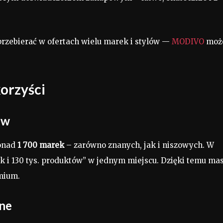
 przebierać w ofertach wielu marek i stylów —
MODIVO
moż
korzyści
ów
onad
1 700 marek
– zarówno znanych, jak i niszowych. W
k i 130 tys. produktów” w jednym miejscu. Dzięki temu ma
mium.
lne