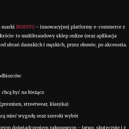
o marki
MODIVO
– innowacyjnej platformy e-commerce z
skrócie: to multibrandowy sklep online (oraz aplikacja
d ubrań damskich i męskich, przez obuwie, po akcesoria.
odbiorców:
 chcą być na bieżąco
(premium, streetwear, klasyka)
chcą mieć wygodę oraz szeroki wybór
obrym doświadczeniem zakupowym – łatwo, skutecznie i z