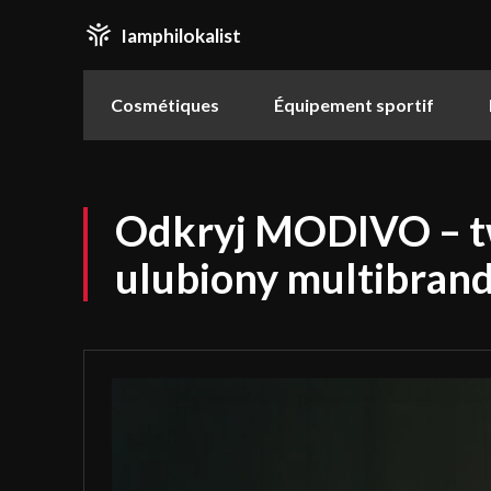
Iamphilokalist
Cosmétiques
Équipement sportif
Odkryj MODIVO – t
ulubiony multibra