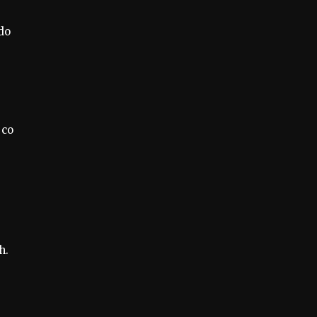
do
 co
h.