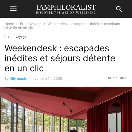
IAMPHILOKALIST
DISCOVER THE ART OF PUBLISHING
Home
Fr
Voyage
Weekendesk : escapades inédites et séjours
détente en un clic
Fr
Voyage
Weekendesk : escapades
inédites et séjours détente
en un clic
97
0
By
lilly mask
-
novembre 14, 2025