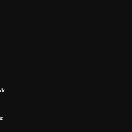
 de
ur