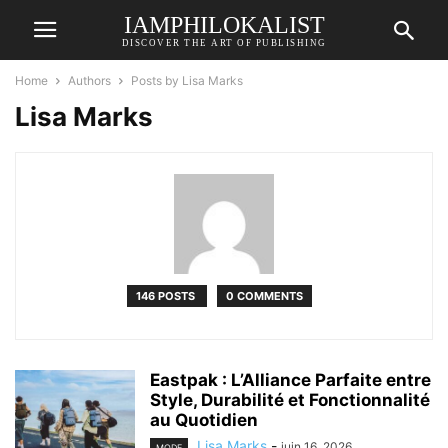
IAMPHILOKALIST
DISCOVER THE ART OF PUBLISHING
Home
Authors
Posts by Lisa Marks
Lisa Marks
146 POSTS
0 COMMENTS
Eastpak : L’Alliance Parfaite entre
Style, Durabilité et Fonctionnalité
au Quotidien
Lisa Marks
-
juin 16, 2026
MODE